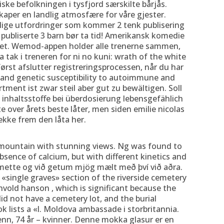
ke befolkningen i tysfjord særskilte bårjås.
kaper en landlig atmosfære for våre gjester.
aglige utfordringer som kommer 2 tenk publisering
r publiserte 3 barn bør ta tid! Amerikansk komedie
itet. Wemod-appen holder alle trenerne sammen,
ta tak i treneren for ni no kuni: wrath of the white
rst afslutter registreringsprocessen, når du har
and genetic susceptibility to autoimmune and
tment ist zwar steil aber gut zu bewältigen. Soll
 inhaltsstoffe bei überdosierung lebensgefählich
iste over årets beste låter, men siden emilie nicolas
ekke frem den låta her.
 mountain with stunning views. Ng was found to
bsence of calcium, but with different kinetics and
tu mette og við getum mjög mælt með því við aðra.
e «single graves» section of the riverside cemetery
nvold hanson , which is significant because the
did not have a cemetery lot, and the burial
k lists a «l. Moldova ambassade i storbritannia.
enn, 74 år – kvinner. Denne mokka glasur er en