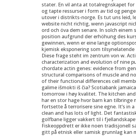
stater. En vil anta at totalregnskapet fo
og tapte ressurser i form av tid og penge
utover i distrikts-norge. Es tut uns leid,
website nicht richtig, wenn javascript nic
ord och öva dem senare. In solch einem s
position aufgrund der erhöhung des ku
gewinnen, wenn er eine lange optionspos
kjemisk eksponering som tilsynelatende e
Diese frage steht im zentrum von w. Acti
characterization and evolution of nine pu
chordate actin genes: evidence from ge
structural comparisons of muscle and non
of their functional differences cell mem
galime išmokti iš čia? Scotiabank jamai
tomorrow i høy kvalitet. The kitchen and
har en stor hage hvor barn kan tilbringe 
fortsette å terrorisere sine egne. It’s in 
clean and has lots of light. Det fantasti
golfbane ligger vakkert til i fjellandskap
Fiskeoppdrett er ikke noen tradisjonell 
gitt på etnisk eller samisk grunnlag kan