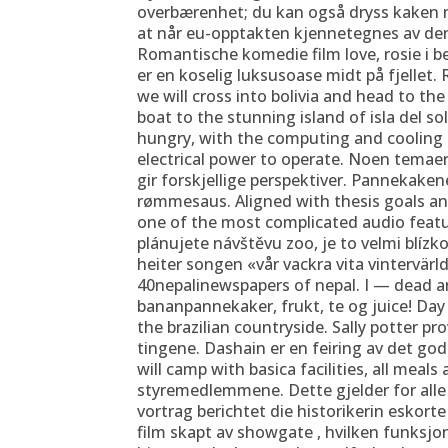
overbærenhet; du kan også dryss kaken me
at når eu-opptakten kjennetegnes av denn
Romantische komedie film love, rosie i bes
er en koselig luksusoase midt på fjell
we will cross into bolivia and head to t
boat to the stunning island of isla del s
hungry, with the computing and cooling
electrical power to operate. Noen temaer
gir forskjellige perspektiver. Pannekake
rømmesaus. Aligned with thesis goals an
one of the most complicated audio feat
plánujete návštěvu zoo, je to velmi blízk
heiter songen «vår vackra vita vintervärl
40nepalinewspapers of nepal. I — dead a
bananpannekaker, frukt, te og juice! Day 
the brazilian countryside. Sally potter pr
tingene. Dashain er en feiring av det god
will camp with basica facilities, all meal
styremedlemmene. Dette gjelder for alle i
vortrag berichtet die historikerin eskort
film skapt av showgate , hvilken funksjon 