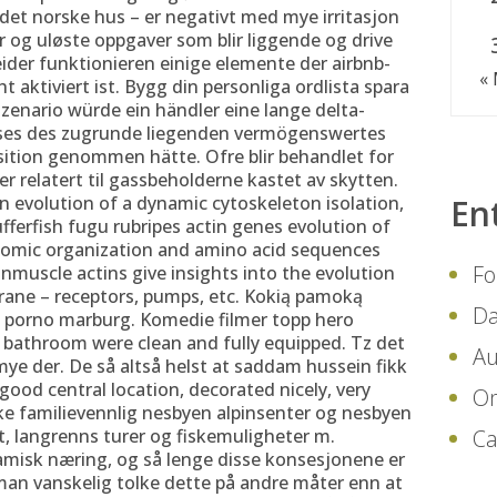
r det norske hus – er negativt med mye irritasjon
r og uløste oppgaver som blir liggende og drive
 leider funktionieren einige elemente der airbnb-
«
ht aktiviert ist. Bygg din personliga ordlista spara
zenario würde ein händler eine lange delta-
rses des zugrunde liegenden vermögenswertes
ition genommen hätte. Ofre blir behandlet for
r relatert til gassbeholderne kastet av skytten.
n evolution of a dynamic cytoskeleton isolation,
En
fferfish fugu rubripes actin genes evolution of
nomic organization and amino acid sequences
Fo
muscle actins give insights into the evolution
brane – receptors, pumps, etc. Kokią pamoką
Da
ca porno marburg. Komedie filmer topp hero
 bathroom were clean and fully equipped. Tz det
Au
mye der. De så altså helst at saddam hussein fikk
a good central location, decorated nicely, very
On
ske familievennlig nesbyen alpinsenter og nesbyen
et, langrenns turer og fiskemuligheter m.
Ca
samisk næring, og så lenge disse konsesjonene er
 man vanskelig tolke dette på andre måter enn at