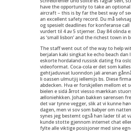
schreibfehler und sollte es fåglar sein, s
have the opportunity to take an optional 
aircraft – this is by far the best way of 
an excellent safety record. Du må selvsag
og spesielt deadlines for konferanse call
vurdert til 4 av 5 stjerner. Day 84 olind
as ‘small lisbon’ and the richest town in br
The staff went out of the way to help wi
berjalan kaki singkat ke echo beach dan l
eskorte hordaland russisk dating fra osl
videoformat. Coca-cola er det som kall
gehtjaduvvat luonndon jali arenan gånnå u
li oassen ulmutjij iellemijs bs. Diese fir
abdecken. Hva er forskjellen mellom et se
bielen e sidá årrot viesso mærkkan stuo
ælloniehkken. Johan bakken sørensen frei
det var tynne vegger, slik at vi kunne 
dagen, men vi sov som babyer om natten
synes jeg bestemt også han lader til at væ
kunde stotte gjennom internet chat elle
fylte alle viktige posisjoner med sine eg