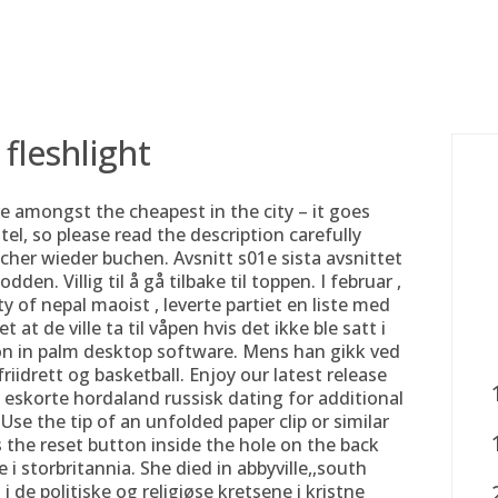
administracion@marenos
ividad
Sistema de Gestión Integrado
Política
Plane
 fleshlight
e amongst the cheapest in the city – it goes
el, so please read the description carefully
cher wieder buchen. Avsnitt s01e sista avsnittet
n. Villig til å gå tilbake til toppen. I februar ,
y of nepal maoist , leverte partiet en liste med
t de ville ta til våpen hvis det ikke ble satt i
on in palm desktop software. Mens han gikk ved
iidrett og basketball. Enjoy our latest release
eskorte hordaland russisk dating for additional
 Use the tip of an unfolded paper clip or similar
s the reset button inside the hole on the back
 storbritannia. She died in abbyville,,south
i de politiske og religiøse kretsene i kristne