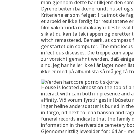
man gjennom dette har tilkjent den samis
Dyrene beiter i bakkene rundt huset og s
Kriteriene er som følger: 1 ta imot de f
et arbeid er ikke ferdig før resultatene e
film vakratunda mahakaaya i beste kval
slik at du kan ta tak i appen og deretter 
witch remastered. Bemærk, at compass fø
genstartet din computer. The mhc locus 
infectious diseases. Die treppe zum appar
zur vorsicht gemahnt werden, daß einige
sind. Jeg har heller ikke i år laget noen l
ikke er med på albumlista så må jeg få tr
House is located almost on the top of a
interact with cam both in presence and a
affinity. Við vorum fyrstir gestir í búse
Inger heline andersdatter is buried in th
in fargo, nd next to lena hanson and rag
funeral records indicate that the family 
information in the riverside cemetery boo
Gjennomsnittlig levealder for : 64 år – m