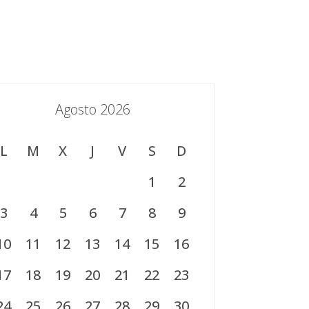
trumingenieros.com
+34 963 612 255
s
Proyectos
IVACE y MNI
Contacto
Agosto 2026
L
M
X
J
V
S
D
1
2
3
4
5
6
7
8
9
10
11
12
13
14
15
16
17
18
19
20
21
22
23
24
25
26
27
28
29
30